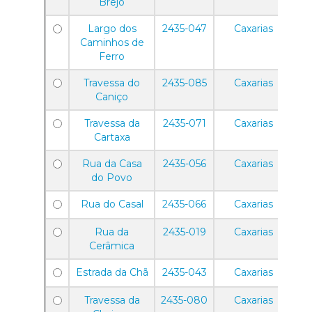
Brejo
Largo dos
2435-047
Caxarias
Caminhos de
Ferro
Travessa do
2435-085
Caxarias
Caniço
Travessa da
2435-071
Caxarias
Cartaxa
Rua da Casa
2435-056
Caxarias
do Povo
Rua do Casal
2435-066
Caxarias
Rua da
2435-019
Caxarias
Cerâmica
Estrada da Chã
2435-043
Caxarias
Travessa da
2435-080
Caxarias