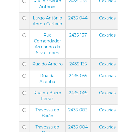
Rua de Santo
2435-063
Caxarias
António
Largo António
2435-044
Caxarias
Abreu Cartário
Rua
2435-137
Caxarias
Comendador
Armando da
Silva Lopes
Rua do Arneiro
2435-135
Caxarias
Rua da
2435-055
Caxarias
Azenha
Rua do Bairro
2435-065
Caxarias
Ferraz
Travessa do
2435-083
Caxarias
Barão
Travessa do
2435-084
Caxarias