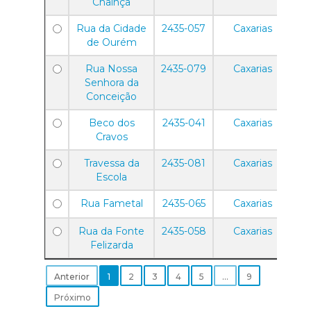
Chainça
Rua da Cidade
2435-057
Caxarias
de Ourém
Rua Nossa
2435-079
Caxarias
Senhora da
Conceição
Beco dos
2435-041
Caxarias
Cravos
Travessa da
2435-081
Caxarias
Escola
Rua Fametal
2435-065
Caxarias
Rua da Fonte
2435-058
Caxarias
Felizarda
Anterior
1
2
3
4
5
…
9
Próximo