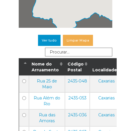
Ver tudo
Limpar Mapa
Nome do
Código
Arruamento
Postal
Localidade
Rua 25 de
2435-048
Caxarias
Maio
Rua Além do
2435-053
Caxarias
Rio
Rua das
2435-036
Caxarias
Amoras