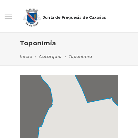
Junta de Freguesia de Caxarias
Toponímia
Início
Autarquia
Toponímia