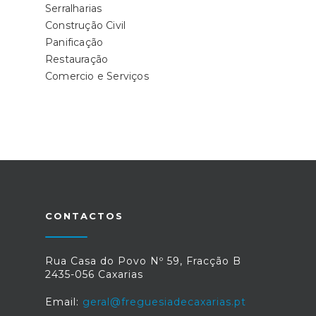
Serralharias
Construção Civil
Panificação
Restauração
Comercio e Serviços
CONTACTOS
Rua Casa do Povo Nº 59, Fracção B
2435-056 Caxarias
Email:
geral@freguesiadecaxarias.pt