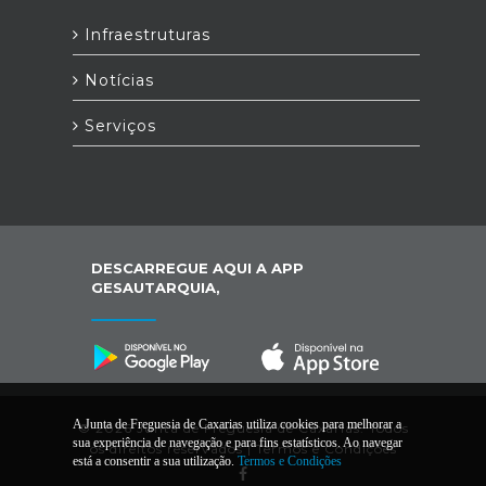
das tarifas fixas da água, saneamento e
RSU, para as famílias numerosas,
Infraestruturas
enquanto se mantiver o estado de
emergência;
Notícias
Serviços
DESCARREGUE AQUI A APP
GESAUTARQUIA,
A Junta de Freguesia de Caxarias utiliza cookies para melhorar a
© 2026 Junta de Freguesia de Caxarias. Todos
sua experiência de navegação e para fins estatísticos. Ao navegar
os direitos reservados |
Termos e Condições
está a consentir a sua utilização.
Termos e Condições