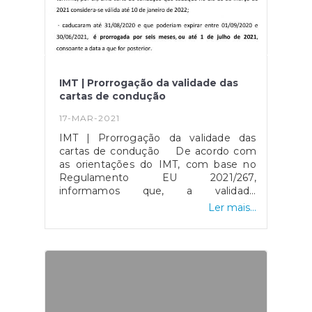
IMT | Prorrogação da validade das
cartas de condução
17-MAR-2021
IMT | Prorrogação da validade das
cartas de condução De acordo com
as orientações do IMT, com base no
Regulamento EU 2021/267,
informamos que, a validade
das cartas de condução que:
Ler mais...
· caduquem ou venham a caducar
entre 01/09/2020 e 30/06/2021, é
prorrogada por um período de 10
meses, contados a partir da data do
seu término, por ex, uma carta de
condução que caduque no dia 10 de
março de 2021 considera-se válida até
10 de janeiro de 2022; · caducaram até