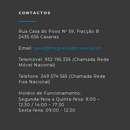
IAS por elemento do agregado familiar,
até ao montante máximo de 2,5IAS.
CONTACTOS
Documentos a entregar: • Autorização
de residência em território português
caso se trate de cidadão estrangeiro; •
Documentos comprovativos de todos
Rua Casa do Povo Nº 59, Fracção B
os rendimentos auferidos pelos
2435-056 Caxarias
elementos do agregado familiar
(rendimentos do trabalho, pensões,
Email:
geral@freguesiadecaxarias.pt
abono de família, entre outros); •
Alguns documentos dos rendimentos,
Telemóvel: 932 195 336 (Chamada Rede
podem ser substituídos por uma
Móvel Nacional)
declaração de honra, alertando a
plataforma para esta possibilidade; •
Telefone: 249 574 565 (Chamada Rede
Última declaração de IRS apresentada
Fixa Nacional)
e respetiva nota de liquidação ou
cobrança. Em caso de dispensa,
Horário de Funcionamento:
declaração da Autoridade Tributária
Segunda-feira a Quinta-feira: 9:00 –
Aduaneira a comprovar essa situação. •
12:30 / 14:00 – 17:30
Comprovativo de morada (Fatura da
Sexta-feira: 09:00 - 12:30
água ou da luz,…); • Comprovativo de
conta (NIB/IBAN) associado a um
membro do agregado familiar em
apreço; • Certidão de ausência de