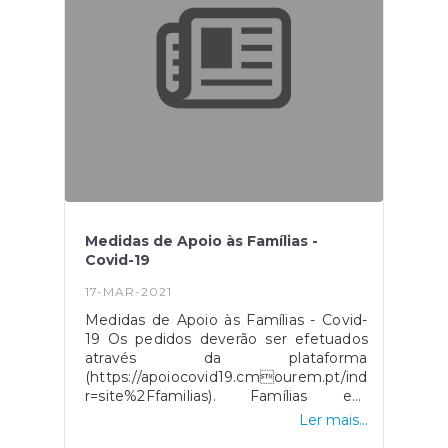
31/08/2020 e que poderiam expirar
entre 01/09/2020 e 30/06/2021, é
prorrogada por seis meses, ou até 1 de
julho de 2021, consoante a data a que
for posterior.
Medidas de Apoio às Famílias -
Covid-19
17-MAR-2021
Medidas de Apoio às Famílias - Covid-
19 Os pedidos deverão ser efetuados
através da plataforma
(https://apoiocovid19.cmourem.pt/index.php?
r=site%2Ffamilias). Famílias em
situação de vulnerabilidade Esse apoio
Ler mais...
traduz-se na comparticipação de