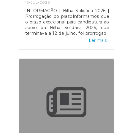
15-JUL-2026
INFORMAÇÃO | Bilha Solidária 2026 |
Prorrogação do prazoInformamos que
o prazo excecional para candidatura ao
apoio da Bilha Solidária 2026, que
terminava a 12 de julho, foi prorrogado
até ao dia 18 de setembro.Nesse
Ler mais...
sentido as faturas de compra da bilha
de gás emitidas nos meses de agosto
e setembro são elegíveis, desde que
cumpram os restantes requisitos do
programa.Em caso de dúvidas,
contacte a Junta de Freguesia ou dirija-
se aos nossos serviços para mais
informações.