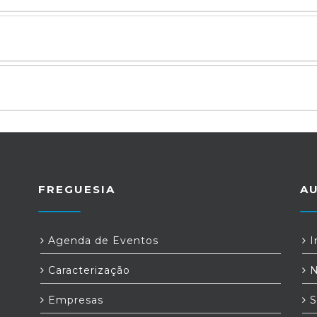
FREGUESIA
A
Agenda de Eventos
I
Caracterização
N
Empresas
S