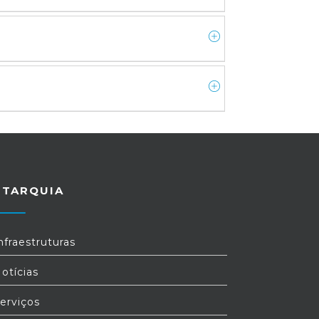
UTARQUIA
nfraestruturas
otícias
erviços