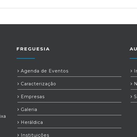
FREGUESIA
A
Agenda de Eventos
I
Caracterização
N
Empresas
S
Galeria
ixa
Heráldica
Instituições