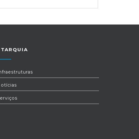
UTARQUIA
nfraestruturas
otícias
erviços