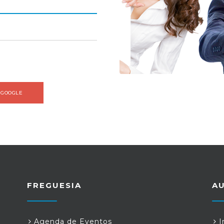
 GOOGLE
FREGUESIA
A
Agenda de Eventos
I