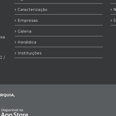
Caracterização
N
Empresas
S
Galeria
ixa
Heráldica
Instituições
0 /
RQUIA,