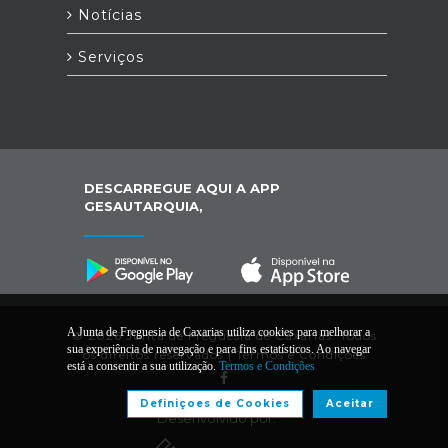
Notícias
Serviços
DESCARREGUE AQUI A APP
GESAUTARQUIA,
A Junta de Freguesia de Caxarias utiliza cookies para melhorar a
© 2026 Junta de Freguesia de Caxarias. Todos
sua experiência de navegação e para fins estatísticos. Ao navegar
os direitos reservados |
Termos e Condições
está a consentir a sua utilização.
Termos e Condições
Definiçoes de Cookies
Aceitar
Desenvolvido por: