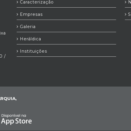
Caracterização
N
Empresas
S
Galeria
ixa
Heráldica
Instituições
0 /
RQUIA,