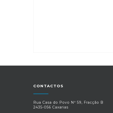
CONTACTOS
Rua Casa do Povo Nº 59, Fracção B
2435-056 Caxarias